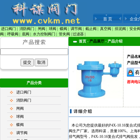
首 页
企业
进口阀门
|
消防阀门
|
闸阀
|
球阀
|
蝶阀
|
调节阀
|
截止阀
|
真空阀
|
排泥阀
|
安全
阀
|
呼吸阀
|
底阀
|
水力控制阀门
|
管夹阀
|
过滤器
|
首页 -
产品展厅
-
产品介绍
产品名
产品型
咨询电话：
产品分类
进口阀门
消防阀门
闸阀
球阀
蝶阀
本公司为您提供最好的P4X-10.16复合式排气
阀生产厂家。选用科谋，质量100%。上海科谋阀
调节阀
排气阀型号，P4X-10.16复合式排气阀批发，