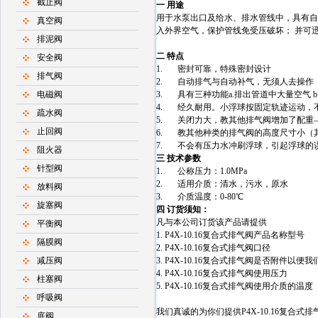
截止阀
一
用途
用于水泵出口及给水、排水管线中，具有自
真空阀
入外界空气，保护管线免受压破坏； 并可
排泥阀
二
特点
安全阀
1. 密封可靠，特殊密封设计
排气阀
2. 自动排气与自动补气，无须人去操作
电磁阀
3. 具有三种功能a.排出管道中大量空气 
4. 经久耐用。小浮球按固定轨迹运动，
疏水阀
5. 关闭力大，教其他排气阀增加了配重
止回阀
6. 教其他种类的排气阀的高度尺寸小（
7. 不会有压力水冲刷浮球，引起浮球的
阻火器
三
技术参数
针型阀
1. 公称压力：1.0MPa
2. 适用介质：清水，污水，原水
放料阀
3. 介质温度：0-80℃
旋塞阀
四
订货须知：
凡与本公司订货该产品请提供
平衡阀
1. P4X-10.16复合式排气阀产品名称型号
隔膜阀
2. P4X-10.16复合式排气阀口径
减压阀
3. P4X-10.16复合式排气阀是否附件以
4. P4X-10.16复合式排气阀使用压力
柱塞阀
5. P4X-10.16复合式排气阀使用介质的温度
呼吸阀
我们真诚的为你们提供P4X-10.16复合式排
底阀