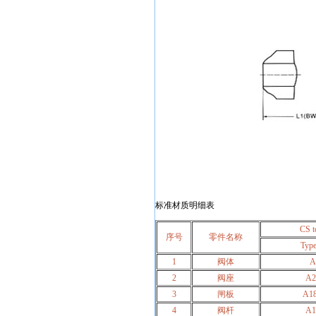
标准材质明细表
CS 
序号
零件名称
Typ
1
阀体
A
2
阀座
A2
3
闸板
A18
4
阀杆
A1