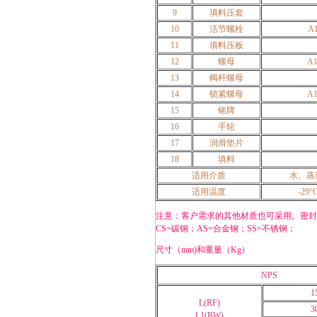
9
填料压套
10
活节螺栓
A1
11
填料压板
12
螺母
A1
13
阀杆螺母
14
锁紧螺母
A1
15
铭牌
16
手轮
17
润滑垫片
18
填料
适用介质
水、蒸
适用温度
-29°
注意：客户需求的其他材质也可采用。密封
CS=碳钢；AS=合金钢；SS=不锈钢；
尺寸（mm)和重量（Kg）
NPS
1
L(RF)
3
L1(BW)