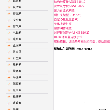
截止阀
结构长度按ANSI B16.10
法兰尺寸按ANSI B16.5
真空阀
压力自紧式阀盖
排泥阀
明杆支架型（OS&Y）
自定心压板压套式
安全阀
整体上密封座
排气阀
整体阀体法兰
电磁阀
对焊接端符合ASME B16.25
RTJ阀体阀盖连接形式
疏水阀
螺栓连接、缠绕垫片密封式阀盖，螺纹连接
止回阀
锻钢法兰端闸阀 150Lb-600Lb
阻火器
针型阀
放料阀
旋塞阀
平衡阀
隔膜阀
减压阀
柱塞阀
呼吸阀
底阀