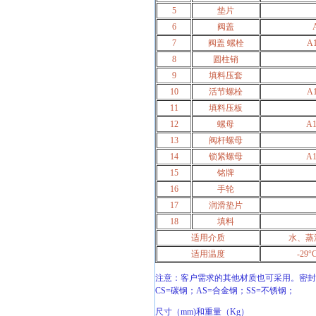
5
垫片
6
阀盖
7
阀盖 螺栓
A1
8
圆柱销
9
填料压套
10
活节螺栓
A1
11
填料压板
12
螺母
A1
13
阀杆螺母
14
锁紧螺母
A1
15
铭牌
16
手轮
17
润滑垫片
18
填料
适用介质
水、蒸
适用温度
-29°
注意：客户需求的其他材质也可采用。密封
CS=碳钢；AS=合金钢；SS=不锈钢；
尺寸（mm)和重量（Kg）