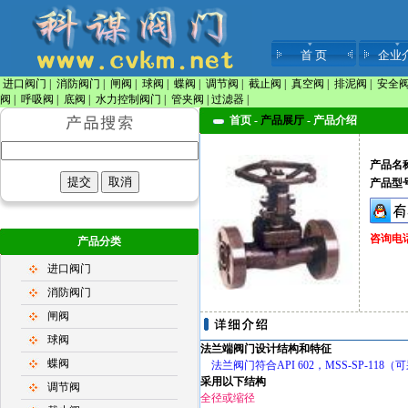
首 页
企业
进口阀门
|
消防阀门
|
闸阀
|
球阀
|
蝶阀
|
调节阀
|
截止阀
|
真空阀
|
排泥阀
|
安全
阀
|
呼吸阀
|
底阀
|
水力控制阀门
|
管夹阀
|
过滤器
|
首页 -
产品展厅
-
产品介绍
产品名
产品型
咨询电话：
产品分类
进口阀门
消防阀门
闸阀
球阀
法兰端阀门设计结构和特征
蝶阀
法兰阀门符合API 602，MSS-SP-118（
采用以下结构
调节阀
全径或缩径