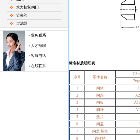
水力控制阀门
管夹阀
过滤器
业务联系
人才招聘
客服电话
标准材质明细表
在线联系
CS 
序号
零件名称
Typ
1
阀体
A
2
阀座
A2
3
闸板
A18
4
阀杆
A1
5
垫片
6
阀盖
7
阀盖 螺栓
A1
8
圆柱销